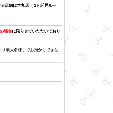
ける店舗は
本丸店（３F 託児ルー
の場合
に限らせていただいており
より最大名様までお預かりできな