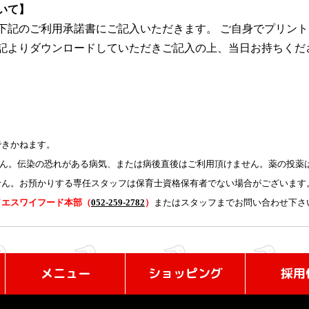
いて】
下記のご利用承諾書にご記入いただきます。 ご自身でプリン
記よりダウンロードしていただきご記入の上、当日お持ちくだ
できかねます。
ません。伝染の恐れがある病気、または病後直後はご利用頂けません。薬の投薬
せん。お預かりする専任スタッフは保育士資格保有者でない場合がございます
て
エスワイフード本部（
052-259-2782
）
またはスタッフまでお問い合わせ下さ
メニュー
ショッピング
採用