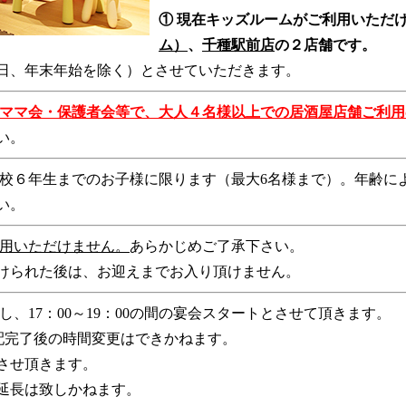
①
現在キッズルームがご利用いただ
ム）
、
千種駅前店
の２店舗です。
日、年末年始を除く）とさせていただきます。
ママ会・保護者会等で、大人４名様以上での居酒屋店舗ご利用
い。
校６年生までのお子様に限ります（最大6名様まで）。年齢に
い。
用いただけません。
あらかじめご了承下さい。
けられた後は、お迎えまでお入り頂けません。
、17：00～19：00の間の宴会スタートとさせて頂きます。
手配完了後の時間変更はできかねます。
させ頂きます。
延長は致しかねます。